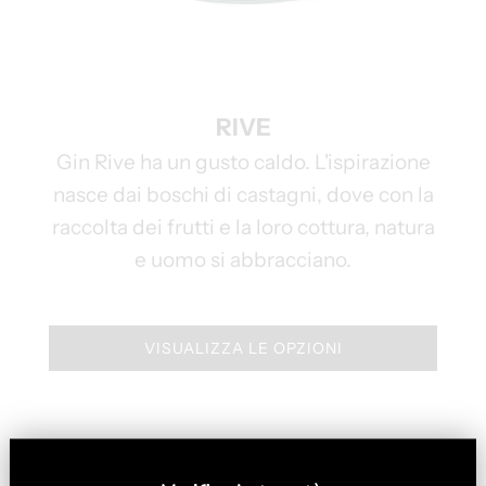
RIVE
Gin Rive ha un gusto caldo. L'ispirazione
nasce dai boschi di castagni, dove con la
raccolta dei frutti e la loro cottura, natura
e uomo si abbracciano.
VISUALIZZA LE OPZIONI