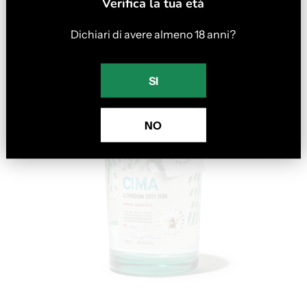
Verifica la tua età
Dichiari di avere almeno
18
anni?
SI
NO